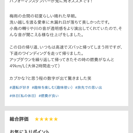
パフォーマンスダンパーが兎に角オススメです！
梅雨の合間の初夏らしい晴れた早朝。
洗い越しを渡る愛車に木漏れ日が落ちて美しかったです。
小鳥の囀りや川の音が透明感をより演出してくれていたので、そ
んな音が聞こえる様な仕上げをしました。
この日の帰り道、いつもは高速でズバッと帰ってしまう所ですが、
下道のワインディングを走って帰りました。
アップダウンを繰り返して帰ってきたその時の燃費がなんと
49km/L（大体2時間走って）
カブかな？と思う程の数字が出て驚きました笑
#運転が好き
#趣味を楽しむ（趣味使い）
#旅先での思い出
#休日（私の休日）
#燃費が良い
総合評価
★★★★★
お気に入りポイント