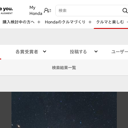
My
検索キーワード入力
Honda
購入検討中の方へ
Hondaのクルマづくり
クルマと楽しむ
各賞受賞者
投稿する
ユーザ
検索結果一覧