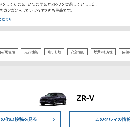
みをしてたのに、いつの間にかZR-Vを契約していました。
もガンガン入っていけるタフさも最高です。
こだわり
装/居住性
走行性能
乗り心地
安全性能
燃費/経済性
装備
ZR-V
マの他の投稿を見る
このクルマの情