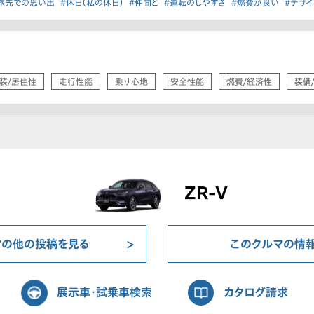
旅先での思い出
#休日（私の休日）
#仲間と
#運転のしやすさ
#燃費が良い
#デザ
装/居住性
走行性能
乗り心地
安全性能
燃費/経済性
装備
ZR-V
マの他の投稿を見る
このクルマの情
展示車・試乗車検索
カタログ請求