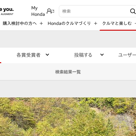
My
検索キーワード入力
Honda
購入検討中の方へ
Hondaのクルマづくり
クルマと楽しむ
各賞受賞者
投稿する
ユーザ
検索結果一覧