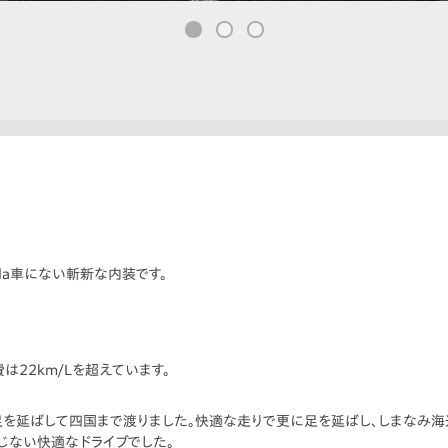
nda車にない斬新な内装です。
費は22km/Lを超えています。
を延ばして四国まで渡りました。快適な走りで更に足を延ばし、しまなみ海道
じない快適なドライブでした。