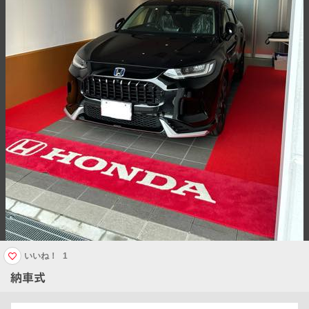
いいね！
1
納車式