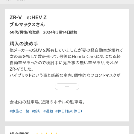
ZR-V e:HEV Z
ブルマックスさん
60代/男性/鳥取県 2024年3月14日投稿
購入の決め手
他メーカーのSUVを所有していましたが妻の軽自動車が壊れて
次の車を探して数軒廻って、最後にHonda Carsに気になる軽
自動車があったので検討中に見た事の無い車があり、それが
ZR-Vでした。
ハイブリッドという事と斬新な室内、個性的なフロントマスクが
気に入り、妻の軽自動車と予定外の自分の車も買いました。結構
気に入っています。
会社内の駐車場、近所のホテルの駐車場。
#家族と一緒
#釣り
#通勤
#休日（私の休日）