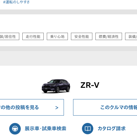
）
#運転のしやすさ
装/居住性
走行性能
乗り心地
安全性能
燃費/経済性
装備
ZR-V
マの他の投稿を見る
このクルマの情
展示車・試乗車検索
カタログ請求