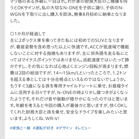
マリ感のある外観に一目ぼれ。わが家の財務大臣のご機嫌を伺
うとOKサインが。私の大切なN-ONEを子供に譲り、子供のN-
WGNを下取りに出し購入を即決。無事8月初めに納車となりま
した。
〇1か月が経過して
主に2ボックス車を乗ってきた私には初めてのSUVとなります
が、着座姿勢を含め思った以上に快適です。ACCが低速域で機能
しないことに対する指摘もありますが、主に郊外路を走る私にと
ってはマイナスポイントではありません。巡航速度ではいたって静
かですし、その気になれば心地よくエンジン回転が高まります。燃
費は2回の給油ですが、14〜15km/Lといったところで、1.2トン
を超える車としては十分合格点といえるのではないでしょうか。
もうすぐ3歳になる孫を専用チャイルドシートに乗せ、お昼寝タイ
ムに活用する日々ですが、N-ONEの時より少し寝つきがよくなっ
たようです。それだけ音や振動が穏やかになったのではと思いま
す。年齢を考えると今回の購入が最後かと思いますが、快くOKし
てくれた財務大臣と孫を乗せ、安全なドライブを楽しみたいと思
います。よろしくね、WR-V！
#家族と一緒
#運転が好き
#デザイン
#レビュー