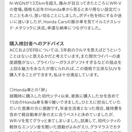
N-WGNが13万kmを超え、傷みが目立ってきたところにWR-V
の登場。価格も近年のHonda車から見るとあり得ない設定だっ
たこともあり、思い切ることにしました。ボディ色を何にするか迷
いに迷いましたが、Honda Carsの展示車を見てイルミナスレッ
ド・メタリックに決定。幸運な納車につながりました。
購入検討者へのアドバイス
ACCおよびEPBについては、5年前のクルマを思えばどうという
ことはないと思えるかだと考えています。また間欠ワイパーの速
度調整がない、プライバシーガラスがソフトすぎるなどの弱点を
上回る魅力をあなたが感じられれば、この価格で立派なSUVを
購入することができます。私は十分満足しています。
〇Honda車との「絆」
就職時に購入した初代シティ以来、家族に購入した分を含めて
15台のHonda車を乗り継いできました。ひとえに担当していた
だいた営業の方に感謝です。年金生活者となった現在、維持費を
含めて軽自動車が身の丈に合うベストと決めていましたが、
WR-Vを見てグラッと来てしまいました。試乗して、初代シティの
軽快なエンジン音を聞いた感動がよみがえり、グラマラスでカタ