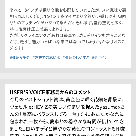
それと18インチは乗り心地を心配していましたが、いい意味で裏
切られました(笑)。16インチ冬タイヤより全然いい感じです。脚回
りとのマッチングがハマってるんだと思います。室内空間も広く、
特に後席は圧迫感無く座れます。
ただ、リクライニングがあれば最高でした。デザインも然ることな
がら、走りも魅力いっぱいな車ではないでしょうか。かなりオスス
メです！
#運転が好き
#旅先での思い出
#運転のしやすさ
#デザイン
USER’S VOICE事務局からのコメント
今月のベストショット賞は、黄金色に輝く花畑を背景に、
ヴェゼル e:HEV Zの美しい佇まいを捉えたyasumaxさ
んの「最高にバランスしてる一台」です。あたたかな光に
包まれた一枚から、愛車との穏やかな時間が伝わってき
ました。白いボディと鮮やかな黄色のコントラストも印象
的で、ヴェゼルの上質さと旅先で出会う風景の魅力が見