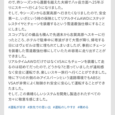
ので、昨シーズンから還暦を越えた夫婦で八ヶ岳方面へ25年ぶ
りにスキーへ行くようになりました。
そして、今シーズンから志賀高原へ行きたくなりましたので、安全
第一と、いざという時の保険としてリアルタイムAWDにスタッド
レスタイヤとチェーンを装着するという雪道最強仕様にすること
にしました。
スコップなどの備品も積んで先週末から志賀高原へスキーに行
ったところ、ホテルで駐車中に寒波がきて大雪が降り、帰宅する
日にはヴェゼルは雪に埋もれてしまいましたが、事前にチェーン
を装着した雪道最強仕様にしていたため容易に走り出すことが
できました。
リアルタイムAWDだけではなくVSAにもチェーンを装着して走
るのは初めてだったので、どうかな？と思っていましたが違和感
なく安全に運転でき、楽しいスキー旅行へ行くことができました。
特に下りの片側のみアイスバーンという道路環境でもABSと
VSAが非常によく制御され安全に安心して運転することができ
たました。
そして、この素晴らしいシステムを開発し製造されたすべての
方々に敬意を感じました。
#運転が好き
#旅先での思い出
#運転のしやすさ
#積める