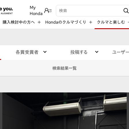
My
検索キーワード入力
Honda
購入検討中の方へ
Hondaのクルマづくり
クルマと楽しむ
各賞受賞者
投稿する
ユーザ
検索結果一覧