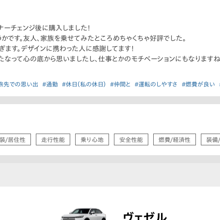
ナーチェンジ後に購入しました！
かです。友人、家族を乗せてみたところめちゃくちゃ好評でした。
ぎます。デザインに携わった人に感謝してます！
たなって心の底から思いましたし、仕事とかのモチベーションにもなりますね
旅先での思い出
#通勤
#休日（私の休日）
#仲間と
#運転のしやすさ
#燃費が良い
装/居住性
走行性能
乗り心地
安全性能
燃費/経済性
装備
ヴェゼル