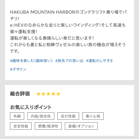
HAKUBA MOUNTAIN HARBORのゴンドラリフト乗り場でパ
チリ！
e:HEVのなめらかな走りと楽しいワインディング！そして高速も
楽々運転支援！
運転が楽しくなる素晴らしい車だと思います！
これからも妻と私と相棒ヴェゼルの楽しい旅の機会が増えそう
です。
#趣味を楽しむ（趣味使い）
#旅先での思い出
#運転のしやすさ
#デザイン
総合評価
★★★★★
お気に入りポイント
外観
内装/居住性
走行性能
乗り心地
安全性能
燃費/経済性
装備/オプション