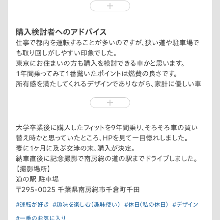
わ」と言ってくれました。
現在は休日の買い物やレジャーの移動で大活躍です。
これからも長く乗り続けたい1台になりそうです。
購入検討者へのアドバイス
仕事で都内を運転することが多いのですが、狭い道や駐車場で
も取り回しがしやすい印象でした。
東京にお住まいの方も購入を検討できる車かと思います。
1年間乗ってみて1番驚いたポイントは燃費の良さです。
所有感を満たしてくれるデザインでありながら、家計に優しい車
なのです。
大学卒業後に購入したフィットを9年間乗り、そろそろ車の買い
替え時かと思っていたところ、HPを見て一目惚れしました。
妻に1ヶ月に及ぶ交渉の末、購入が決定。
納車直後に記念撮影で南房総の道の駅までドライブしました。
【撮影場所】
道の駅 駐車場
〒295-0025 千葉県南房総市千倉町千田
#運転が好き
#趣味を楽しむ（趣味使い）
#休日（私の休日）
#デザイン
#一番のお気に入り