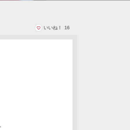
いいね！
16
。