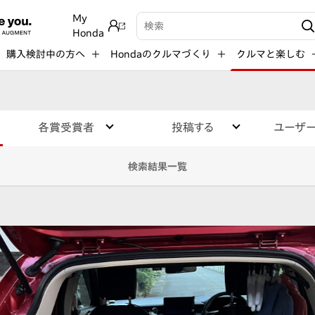
My
検索キーワード入力
Honda
購入検討中の方へ
Hondaのクルマづくり
クルマと楽しむ
各賞受賞者
投稿する
ユーザ
検索結果一覧