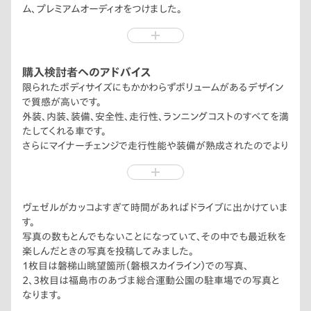
ム、プレミアムオーディオをつけました。
追加されたボディーカラーのスレートグレー・パールもクールで
塊感があり大満足です。
機能的にもアダプティブドライビングビーム、トラフィックジャムア
シストが追加されてさらに運転の負荷が軽減されました。
購入検討者へのアドバイス
限られたボディサイズにもかかわらずボリュームがあるデザイン
で質感が高いです。
外装、内装、装備、安全性、走行性、ランニングコストのすべてを満
たしてくれる車です。
さらにマイナーチェンジで走行性能や装備が熟成されたのでより
おススメのクルマになったと思います。
ちなみにPLaYパッケージ選択されるのであればメーカーオプシ
ョンのパノラマルーフおススメです。
ヴェゼルがカッコよすぎて時間があればドライブに出かけていま
す。
写真の数もとんでもないことになっていて、その中でも最近秋を
楽しんだときの写真を投稿してみました。
1枚目は磐梯山眺望箇所（磐根スカイライン）での写真、
2、3枚目は福島市のあづま総合運動公園の駐車場での写真と
なります。