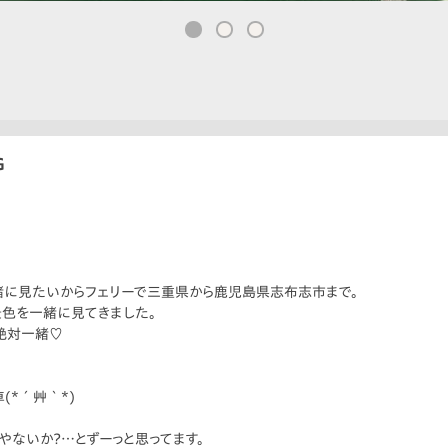
G
緒に見たいからフェリーで三重県から鹿児島県志布志市まで。
色を一緒に見てきました。
絶対一緒♡
(*´艸｀*)
やないか？…とずーっと思ってます。