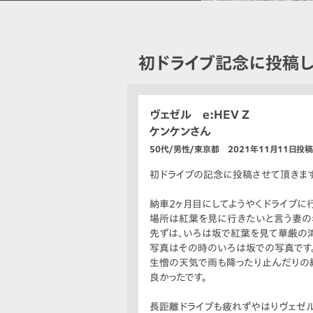
初ドライブ記念に投稿し
ヴェゼル e:HEV Z
ケンケンさん
50代/男性/東京都 2021年11月11日投稿
初ドライブの記念に投稿させて頂きます
納車2ヶ月目にしてようやくドライブに
場所は紅葉を見に行きたいと言う妻の
先ずは、いろは坂で紅葉を見て華厳の滝
写真はその時のいろは坂での写真です
生憎の天気で雨も降ったり止んだりの繰
良かったです。
長距離ドライブも疲れずやはりヴェゼル