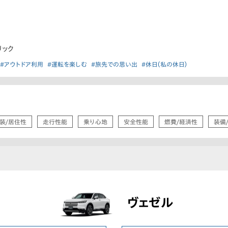
リック
#アウトドア利用
#運転を楽しむ
#旅先での思い出
#休日（私の休日）
装/居住性
走行性能
乗り心地
安全性能
燃費/経済性
装備
ヴェゼル