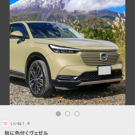
いいね！
0
秋に色付くヴェゼル