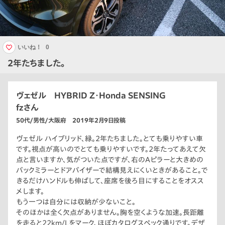
いいね！
0
2年たちました。
ヴェゼル HYBRID Z・Honda SENSING
fzさん
50代/男性/大阪府 2019年2月9日投稿
ヴェゼル ハイブリッド、緑。2年たちました。とても乗りやすい車
です。視点が高いのでとても乗りやすいです。2年たってあえて欠
点と言いますか、気がついた点ですが、右のAピラーと大きめの
バックミラーとドアバイザーで結構見えにくいときがあること。で
きるだけハンドルも伸ばして、座席を後ろ目にすることをオスス
メします。
もう一つは自分には収納が少ないこと。
そのほかは全く欠点がありません。胸を空くような加速。長距離
を走ると22km/Lをマーク、ほぼカタログスペック通りです。デザ