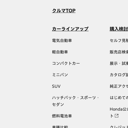
クルマTOP
カーラインアップ
購入検討
電気自動車
セルフ見
軽自動車
販売店検
コンパクトカー
展示・試
ミニバン
カタログ
SUV
純正アク
ハッチバック・スポーツ・
はじめて
セダン
Honda
燃料電池車
ト
車種比較
クレジッ