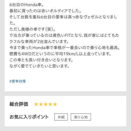
6台目のHonda車。
最初に買ったのは赤いオルティアでした。
そして台数を重ね6台目の愛車は真っ赤なヴェゼルとなりまし
た。
ただし奥様の車です（笑）。
で当方が乗っているのは黄色いFITとなり、我が家にはとてもカ
ラフルな車両が2台並んでいます。
今まで乗ったHonda車で車格が一番良いので乗り心地も最高。
燃費も4WDだというのに平均19km/L以上走っています。
この車とも長い付き合いとなります。
ながく愛でていきたいと思います。
#愛車自慢
総合評価
★★★★★
お気に入りポイント
外観
乗り心地