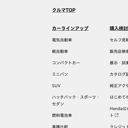
クルマTOP
カーラインアップ
購入検討
電気自動車
セルフ見
軽自動車
販売店検
コンパクトカー
展示・試
ミニバン
カタログ
SUV
純正アク
ハッチバック・スポーツ・
はじめて
セダン
Honda
燃料電池車
ト
車種比較
クレジッ