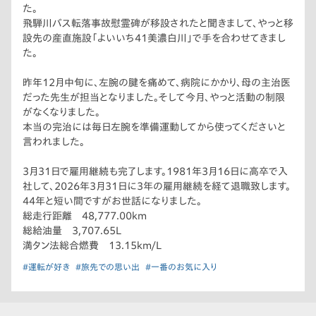
た。
飛騨川バス転落事故慰霊碑が移設されたと聞きまして、やっと移
設先の産直施設「よいいち41美濃白川」で手を合わせてきまし
た。
昨年12月中旬に、左腕の腱を痛めて、病院にかかり、母の主治医
だった先生が担当となりました。そして今月、やっと活動の制限
がなくなりました。
本当の完治には毎日左腕を準備運動してから使ってくださいと
言われました。
3月31日で雇用継続も完了します。1981年3月16日に高卒で入
社して、2026年3月31日に3年の雇用継続を経て退職致します。
44年と短い間ですがお世話になりました。
総走行距離 48,777.00km
総給油量 3,707.65L
満タン法総合燃費 13.15km/L
#運転が好き
#旅先での思い出
#一番のお気に入り