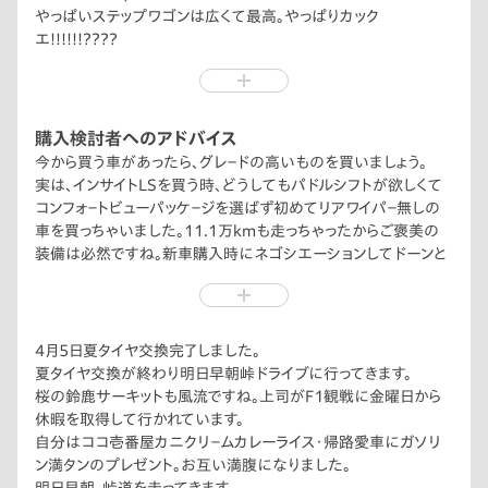
やっぱいステップワゴンは広くて最高。やっぱりカック
エ!!!!!!????
夏タイヤ交換完了し、7月の車検までドライブを楽しみます。
購入検討者へのアドバイス
今から買う車があったら、グレ－ドの高いものを買いましょう。
実は、インサイトLSを買う時、どうしてもパドルシフトが欲しくて
コンフォ－トビューパッケ－ジを選ばず初めてリアワイパ－無しの
車を買っちゃいました。11.1万kmも走っちゃったからご褒美の
装備は必然ですね。新車購入時にネゴシエーションしてドーンと
現金払い、最高グレ－ドを買っちゃうのも一手ですね。
4月5日夏タイヤ交換完了しました。
夏タイヤ交換が終わり明日早朝峠ドライブに行ってきます。
桜の鈴鹿サーキットも風流ですね。上司がＦ１観戦に金曜日から
休暇を取得して行かれています。
自分はココ壱番屋カニクリ－ムカレーライス・帰路愛車にガソリ
ン満タンのプレゼント。お互い満腹になりました。