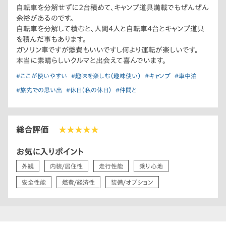
自転車を分解せずに2台積めて、キャンプ道具満載でもぜんぜん
余裕があるのです。
自転車を分解して積むと、人間4人と自転車4台とキャンプ道具
を積んだ事もあります。
ガソリン車ですが燃費もいいですし何より運転が楽しいです。
本当に素晴らしいクルマと出会えて喜んでいます。
#ここが使いやすい
#趣味を楽しむ（趣味使い）
#キャンプ
#車中泊
#旅先での思い出
#休日（私の休日）
#仲間と
総合評価
★★★★★
お気に入りポイント
外観
内装/居住性
走行性能
乗り心地
安全性能
燃費/経済性
装備/オプション