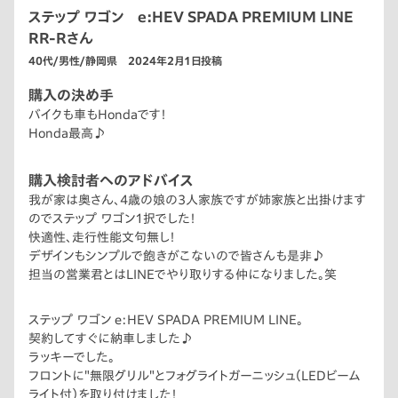
ステップ ワゴン e:HEV SPADA PREMIUM LINE
RR-Rさん
40代/男性/静岡県 2024年2月1日投稿
購入の決め手
バイクも車もHondaです！
Honda最高♪
購入検討者へのアドバイス
我が家は奥さん、4歳の娘の3人家族ですが姉家族と出掛けます
のでステップ ワゴン1択でした！
快適性、走行性能文句無し！
デザインもシンプルで飽きがこないので皆さんも是非♪
担当の営業君とはLINEでやり取りする仲になりました。笑
ステップ ワゴン e:HEV SPADA PREMIUM LINE。
契約してすぐに納車しました♪
ラッキーでした。
フロントに＂無限グリル＂とフォグライトガーニッシュ（LEDビーム
ライト付）を取り付けました！