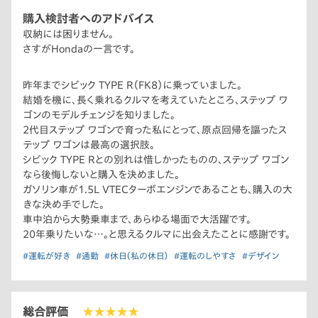
購入検討者へのアドバイス
収納には困りません。
さすがHondaの一言です。
昨年までシビック TYPE R（FK8）に乗っていました。
結婚を機に、長く乗れるクルマを考えていたところ、ステップ ワ
ゴンのモデルチェンジを知りました。
2代目ステップ ワゴンで育った私にとって、原点回帰を謳ったス
テップ ワゴンは最高の選択肢。
シビック TYPE Rとの別れは惜しかったものの、ステップ ワゴン
なら後悔しないと購入を決めました。
ガソリン車が1.5L VTECターボエンジンであることも、購入の大
きな決め手でした。
車中泊から大勢乗車まで、あらゆる場面で大活躍です。
20年乗りたいな…。と思えるクルマに出会えたことに感謝です。
#運転が好き
#通勤
#休日（私の休日）
#運転のしやすさ
#デザイン
総合評価
★★★★★