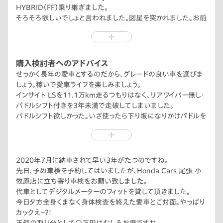
HYBRID（FF）乗り継ぎました。
そろそろ欲しいでしょと言われました。図星を突かれました。お前
は本日車検をおえたぜ。明日は安心して走れるぜ。
本日は車検に合わせて愛車にご馳走をしてあげました。
これからも、毎日を一緒に過ごしましょう。無限のウインドブレー
カーを2列目に忍ばせて。（内装は両面テープ接着ON）
購入検討者へのアドバイス
ハンドルあたりから視認できるマルチインフォメーションディスプ
せっかく長年の愛車とするのだから、グレードの良い車を選びま
レイ。（二次元画面が見やすい）
しょう。稼いで愛車ライフを楽しみましょう。
インサイト LSを11.1万km走るつもりはなく、リアワイパー無し・
パドルシフト付きを3年未満で走破してしまいました。
パドルシフト欲しかった。いざ使ったら下り坂になりかけパドルを
触ったとたん7速から5速にゲージ変速スゲー。
北陸自動車道の杉津SAで自分の車の話題が入ってきました。そ
れデイライトだよと回答しました。懐かしいー。
2020年7月に納車されて早い3年がたつのですね。
先日、予め車検を予約してはいましたが、Honda Cars 尾張 小
牧原店に立ち寄り車検をお願い致しました。
代車としてデジタルメーターのフィットを貸して頂きました。
今日夕方全身くまなく身体検査を終えた愛車とご対面。やっぱり
カックえ－?!