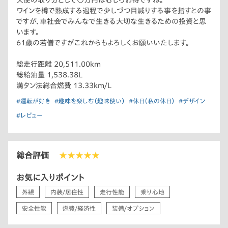
天使の取り分として○万円はむしろお得ですね。
ワインを樽で熟成する過程で少しづつ目減りする事を指すとの事
ですが、車社会でみんなで生きる大切な生きるための投資と思
います。
61歳の若僧ですがこれからもよろしくお願いいたします。
総走行距離 20,511.00km
総給油量 1,538.38L
満タン法総合燃費 13.33km/L
#運転が好き
#趣味を楽しむ（趣味使い）
#休日（私の休日）
#デザイン
#レビュー
総合評価
★★★★★
お気に入りポイント
外観
内装/居住性
走行性能
乗り心地
安全性能
燃費/経済性
装備/オプション