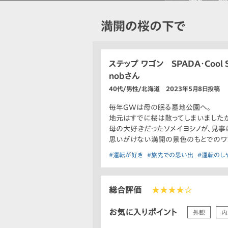
満開の桜の下で
ステップ ワゴン SPADA・Cool Sp
nobさん
40代/男性/北海道 2023年5月8日投稿
毎年GWは母の眠る墓地公園へ。
地元はすでに桜は散ってしまいましたが
母の大好きだったソメイヨシノが、見事
思いがけない満開の景色のもとでのワ
#運転が好き
#旅先での思い出
#運転のし
総合評価
★★★★☆
お気に入りポイント
外観
内