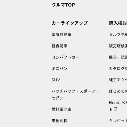
クルマTOP
カーラインアップ
購入検討
電気自動車
セルフ見
軽自動車
販売店検
コンパクトカー
展示・試
ミニバン
カタログ
SUV
純正アク
ハッチバック・スポーツ・
はじめて
セダン
Honda
燃料電池車
ト
車種比較
クレジッ