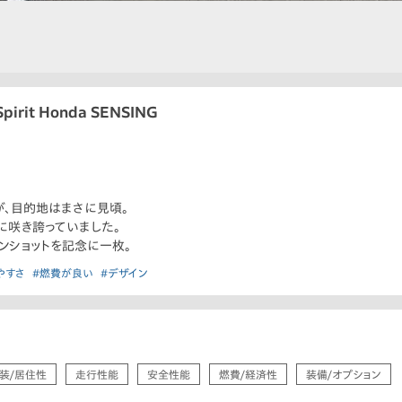
irit Honda SENSING
、目的地はまさに見頃。
に咲き誇っていました。
ンショットを記念に一枚。
やすさ
#燃費が良い
#デザイン
装/居住性
走行性能
安全性能
燃費/経済性
装備/オプション