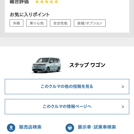
総合評価
★★★★★
たのかな、と思います。もちろん車の性能にも、満足しています。
特にバックドアのわくわくゲートは、後ろにあまりスペースのな
お気に入りポイント
い場所でも荷物の出し入れが楽にできますし、車の両サイドが狭
外観
乗り心地
安全性能
装備/オプション
くてドアが開けれない場所でも後ろから乗り降りできるので重宝
しています。
今後も愛車ともども長いお付き合いをお願いします。
ステップ ワゴン
このクルマの他の投稿を見る
このクルマの情報ページへ
販売店検索
展示車・試乗車検索