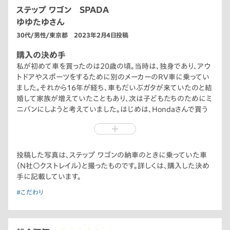
ステップ ワゴン SPADA
ゆゆたゆさん
30代/男性/東京都 2023年2月4日投稿
購入の決め手
私が初めて車を買ったのは20歳の頃。当時は、独身であり、アウ
トドアやスポーツをするために別のメーカーのRV車に乗ってい
ました。それから16年が経ち、車もだいぶガタが来ていたのと結
婚して家族が増えていたこともあり、次は子どもたちのためにミ
ニバンにしようと考えていました。はじめは、Hondaさんで買う
予定ではなく、他のディーラーに行って結構気に入った車種もあ
り、そちらで購入する一歩手前まで行ったのですが、いざ商談と
なったときに、あまりいい対応をされなかった（私達は一台の車
を長く乗りたいと伝えていたのに、3〜5年での乗り換えを勧め
投稿した写真は、ステップ ワゴンの納車のときに乗っていた車
られた）ため、別のメーカーも見てみようとなり、Hondaさんに連
（N社○クストレイル）と撮ったものです。詳しくは、購入した決め
絡したところ、予約していなかったにも関わらず、次の日にでも
手に記載しています。
来ていいですよと言っていただき、一度話を聞いてみようと言う
#こだわり
ことになりました。実際に行ってみると説明も丁寧でしたし、こち
らの要望をきちんと確認して要望に合わせた提案もしていただ
き、一回の商談で購入を決めました。こうして振り返ってみると車
の性能とかよりもディーラーさんの対応が購入の決め手になっ