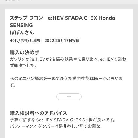
ステップ ワゴン e:HEV SPADA G・EX Honda
SENSING
ぽぽんさん
40代/男性/兵庫県 2022年5月17日投稿
購入の決め手
ガソリンか？e:HEVか？を悩み試乗車を乗り比べ、e:HEVで迷わ
ず即決でした。
私のミニバン概念を一瞬で変えた動力性能は随一かと思いま
す。
○ミニバンらしからぬ加速力
○ファミリーカーらしからぬ安定感
○ワンボックスらしからぬ静寂性
購入検討者へのアドバイス
予算が許すならe:HEV SPADA G・EXの1択が良いです。
どれを見ても満足の出来る仕上がりで大変気に入りました、特
パフォーマンス ダンパーは是非欲しい所でお薦め。
にクラス最強の加速力は素晴らしい。