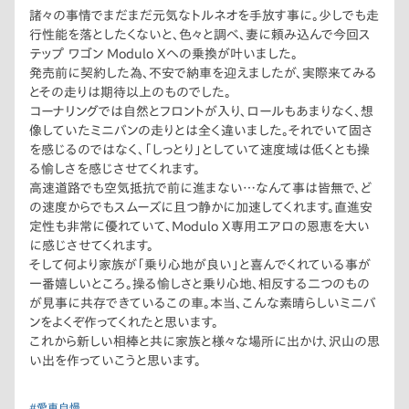
諸々の事情でまだまだ元気なトルネオを手放す事に。少しでも走
行性能を落としたくないと、色々と調べ、妻に頼み込んで今回ス
テップ ワゴン Modulo Xへの乗換が叶いました。
発売前に契約した為、不安で納車を迎えましたが、実際来てみる
とその走りは期待以上のものでした。
コーナリングでは自然とフロントが入り、ロールもあまりなく、想
像していたミニバンの走りとは全く違いました。それでいて固さ
を感じるのではなく、「しっとり」としていて速度域は低くとも操
る愉しさを感じさせてくれます。
高速道路でも空気抵抗で前に進まない…なんて事は皆無で、ど
の速度からでもスムーズに且つ静かに加速してくれます。直進安
定性も非常に優れていて、Modulo X専用エアロの恩恵を大い
に感じさせてくれます。
そして何より家族が「乗り心地が良い」と喜んでくれている事が
一番嬉しいところ。操る愉しさと乗り心地、相反する二つのもの
が見事に共存できているこの車。本当、こんな素晴らしいミニバ
ンをよくぞ作ってくれたと思います。
これから新しい相棒と共に家族と様々な場所に出かけ、沢山の思
い出を作っていこうと思います。
#愛車自慢