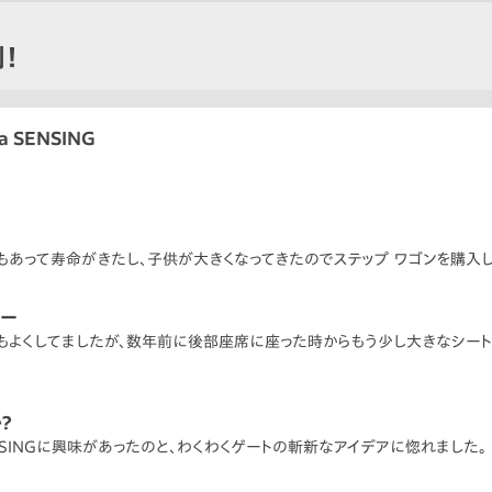
！
 SENSING
もあって寿命がきたし、子供が大きくなってきたのでステップ ワゴンを購入し
リー
もよくしてましたが、数年前に後部座席に座った時からもう少し大きなシー
？
ENSINGに興味があったのと、わくわくゲートの斬新なアイデアに惚れました。