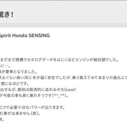
驚き！
irit Honda SENSING
は、まだまだ燃費でカタログデータをはじくほどエンジンが絶好調でした。
れに…。
4が愛車となりました。
えるぐらい痒い所に手が届く存在でしたが、乗り換えてみてあまりの進化にび
と感じるほどです。
出せるが、普段は経済的に走れるのもGood！
が今度の車も長く乗れそうです（*^_^*）。
だけで必要十分なパワーが出てきます。
事が出来ません（笑）。
す。