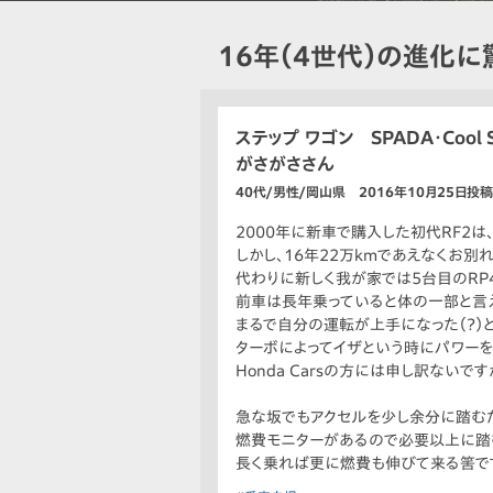
16年（4世代）の進化に
ステップ ワゴン SPADA・Cool Sp
がさがささん
40代/男性/岡山県 2016年10月25日投稿
2000年に新車で購入した初代RF2
しかし、16年22万kmであえなくお別
代わりに新しく我が家では5台目のRP
前車は長年乗っていると体の一部と言
まるで自分の運転が上手になった（？）
ターボによってイザという時にパワーを
Honda Carsの方には申し訳ないです
急な坂でもアクセルを少し余分に踏む
燃費モニターがあるので必要以上に踏む
長く乗れば更に燃費も伸びて来る筈で