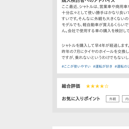
購入検討者へのアドバイス
ここ最近、シャトルは、営業車や商用車
十分広々として使い勝手はかなり良いです
すいです。そんなに外観も大きくないの
モデルでも、軽自動車が買えるくらいで
ん。会社で使用する車の購入を検討して
シャトルを購入して早4年が経過します
昨年の7月にタイヤのホイールを交換し
ですが、乗れないというわけでもない
#ここが使いやすい
#運転が好き
#運転の
総合評価
★★★★☆
お気に入りポイント
外観
内