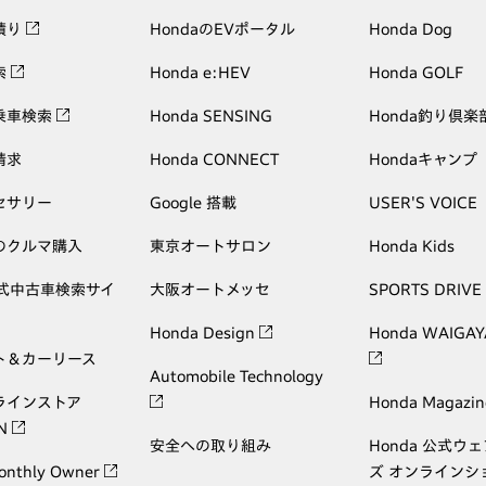
積り
HondaのEVポータル
Honda Dog
索
Honda e:HEV
Honda GOLF
乗車検索
Honda SENSING
Honda釣り倶楽
請求
Honda CONNECT
Hondaキャンプ
セサリー
Google 搭載
USER'S VOICE
のクルマ購入
東京オートサロン
Honda Kids
公式中古車検索サイ
大阪オートメッセ
SPORTS DRIVE
Honda Design
Honda WAIGAY
ト＆カーリース
Automobile Technology
ラインストア
Honda Magazin
ON
安全への取り組み
Honda 公式ウ
onthly Owner
ズ オンラインシ