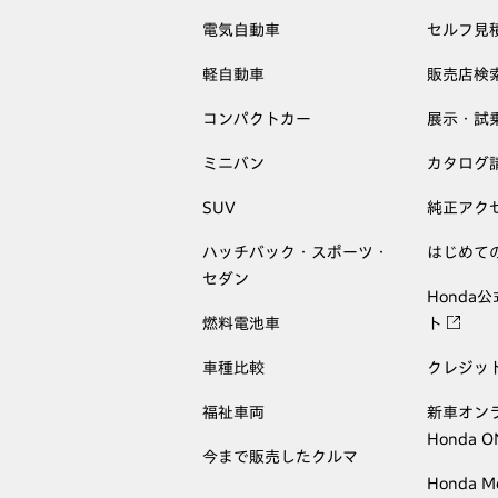
電気自動車
セルフ見
軽自動車
販売店検
コンパクトカー
展示・試
ミニバン
カタログ
SUV
純正アク
ハッチバック・スポーツ・
はじめて
セダン
Honda
燃料電池車
ト
車種比較
クレジッ
福祉車両
新車オン
Honda 
今まで販売したクルマ
Honda M