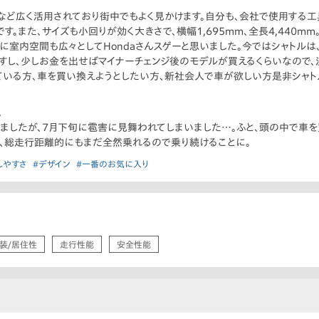
など広く活用されており街中でもよく見かけます。自分も、会社で使用する工
。また、サイズも小回りが効く大きさで、横幅1,695mm、全長4,440m
に室内空間も広々としてHondaさんスゲーと思いました。今ではシャトルは
すし、少しお金を出せばマイナーチェンジ後のモデルが買えるくらいなので
いる方、車を買い換えようとしたい方、新社会人で車が欲しい方是非シャト
。
ましたが、7月下旬に雹害に見舞われてしまいました…。ふと、頭の中で車を
し、総走行距離的にもまだ全然乗れるので乗り続けることに。
しやすさ
#デザイン
#一番のお気に入り
装/居住性
走行性能
安全性能