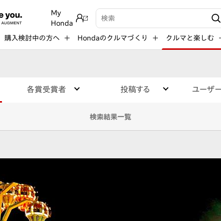
My
検索キーワード入力
Honda
購入検討中の方へ
Hondaのクルマづくり
クルマと楽しむ
各賞受賞者
投稿する
ユーザ
検索結果一覧