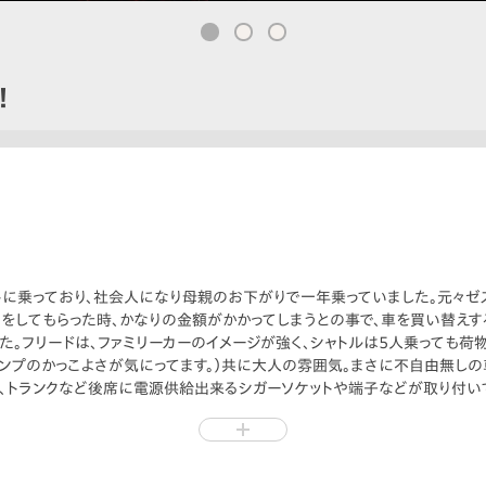
！
ストに乗っており、社会人になり母親のお下がりで一年乗っていました。元々ゼ
をしてもらった時、かなりの金額がかかってしまうとの事で、車を買い替えす
た。フリードは、ファミリーカーのイメージが強く、シャトルは5人乗っても荷
ランプのかっこよさが気にってます。）共に大人の雰囲気。まさに不自由無し
ア、トランクなど後席に電源供給出来るシガーソケットや端子などが取り付