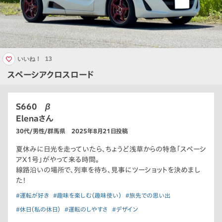
いいね！
13
スペーシアクロスロード
S660 β
Elenaさん
30代/男性/群馬県 2025年8月21日投稿
夏休みに日光を走っていたら、ちょうど浅草からの特急「スペーシ
アX1号」がやって来る時間。
線路沿いの場所で、列車を待ち、見事にツーショットを決めまし
た！
#運転が好き
#趣味を楽しむ（趣味使い）
#旅先での思い出
#休日（私の休日）
#運転のしやすさ
#デザイン