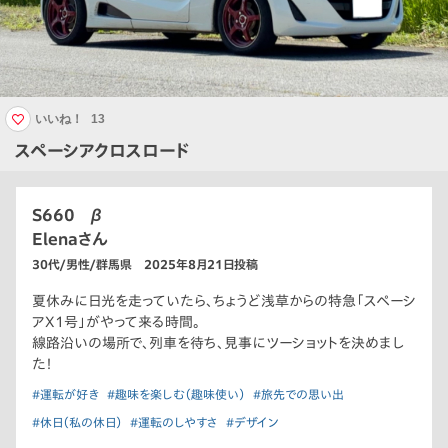
いいね！
13
スペーシアクロスロード
S660 β
Elenaさん
30代/男性/群馬県 2025年8月21日投稿
夏休みに日光を走っていたら、ちょうど浅草からの特急「スペーシ
アX1号」がやって来る時間。
線路沿いの場所で、列車を待ち、見事にツーショットを決めまし
た！
#運転が好き
#趣味を楽しむ（趣味使い）
#旅先での思い出
#休日（私の休日）
#運転のしやすさ
#デザイン