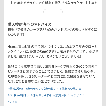
もし定年まで待っていたら新車を購入できなかったかもしれませ
ん。早めに買って良かったねと妻と話しています。
購入検討者へのアドバイス
初乗りで最初のカーブでS660のハンドリングの楽しさがすぐに
わかります！
Honda青山ビルの建て替えに伴うウエルカムプラザのクロージ
ングイベントに、愛車のS660で訪れ、記念撮影をさせていただき
ました。開発Mさん、Aさん、ありがとうございました！
最終日にも電車で再訪し、開発者トークで貴重なS660の開発エ
ピソードをお聞きすることができました。最後まで粘り強く待っ
た甲斐があり、開発リーダーのお二方と記念撮影をさせていた
だき、とても貴重な思い出となりました。
#運転が好き
#趣味を楽しむ（趣味使い）
#旅先での思い出
#休日（私の休日）
#運転のしやすさ
#燃費が良い
#デザイン
#レビュー