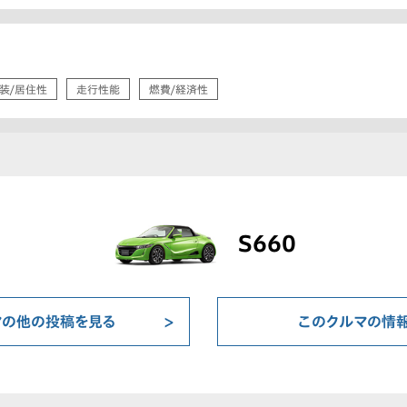
装/居住性
走行性能
燃費/経済性
S660
マの他の投稿を見る
このクルマの情