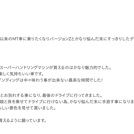
8以来のMT車に乗りたくなりバージョンZとかなり悩んだ末にすっきりしたデ
スーパーハンドリングマシンが買えるのはかなり魅力的でした。
楽しく気持ちいい車です。
インディングは中々味わう事が出来ない最高な時間でした！
0とお別れする事になり、最後のドライブに行ってきました。
は娘と孫を乗せてドライブに行けない為、かなり悩んだ末に手放す事になりま
らしい景色を見せて貰いました。
えるように願っています。