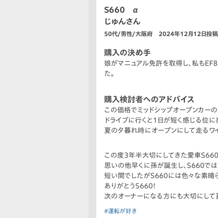
S660 α
じゅんさん
50代/男性/大阪府 2024年12月12日投稿
購入の決め手
娘がマニュアル免許を取得し、私もEF
た。
購入検討者へのアドバイス
この価格でミッドシップオープンカーの
ドライブに行くと1日が短く感じる位に
夏の夕暮れ時にオープンにして走るワ
この度3年半大切にしてきた愛車S66
思いの他早くに孫が誕生し、S660で
短い間でしたがS660には色々な素晴
ありがとうS660！
次のオーナーになる方にも大切にして貰
#運転が好き