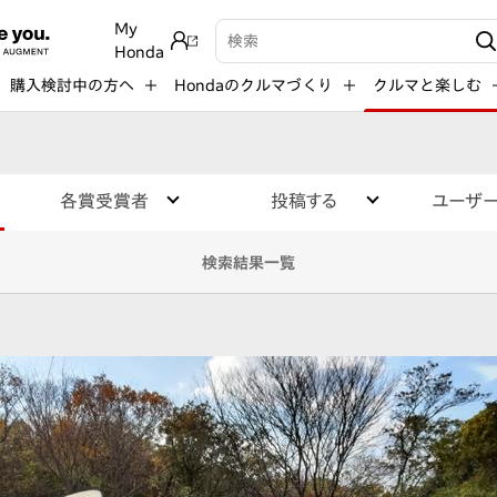
My
検索キーワード入力
Honda
購入検討中の方へ
Hondaのクルマづくり
クルマと楽しむ
各賞受賞者
投稿する
ユーザ
検索結果一覧