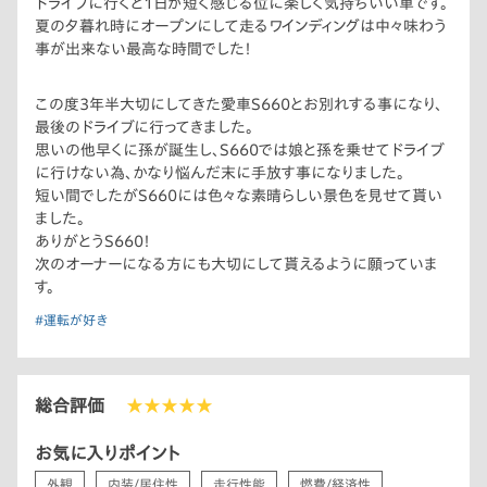
ドライブに行くと1日が短く感じる位に楽しく気持ちいい車です。
夏の夕暮れ時にオープンにして走るワインディングは中々味わう
事が出来ない最高な時間でした！
この度3年半大切にしてきた愛車S660とお別れする事になり、
最後のドライブに行ってきました。
思いの他早くに孫が誕生し、S660では娘と孫を乗せてドライブ
に行けない為、かなり悩んだ末に手放す事になりました。
短い間でしたがS660には色々な素晴らしい景色を見せて貰い
ました。
ありがとうS660！
次のオーナーになる方にも大切にして貰えるように願っていま
す。
#運転が好き
総合評価
★★★★★
お気に入りポイント
外観
内装/居住性
走行性能
燃費/経済性