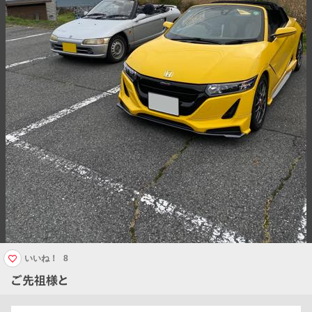
いいね！
8
ご先祖様と