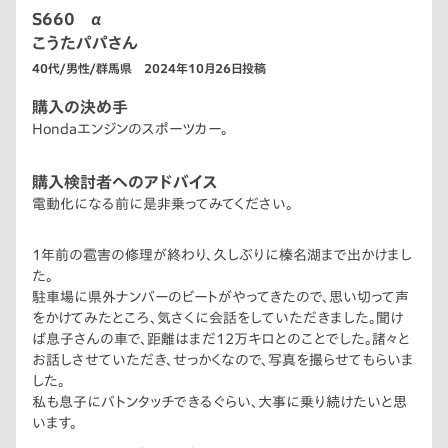
S660 α
こうたパパさん
40代/男性/群馬県 2024年10月26日投稿
購入の決め手
Hondaエンジンのスポーツカー。
購入検討者へのアドバイス
電動化になる前に是非乗ってみてください。
1年前の雹害の修理が終わり、久しぶりに榛名湖まで出かけまし
た。
駐車場に県外ナンバーのビートがやってきたので、思い切って声
をかけてみたところ、気さくに会話をしていただきました。聞け
ば息子さんの車で、距離はまだ12万キロとのことでした。諸々と
お話しさせていただき、せっかくなので、写真を撮らせてもらいま
した。
私も息子にバトンタッチできるぐらい、大事に乗り続けたいと思
います。