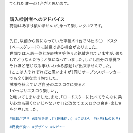
てくれた唯一の1台だと思います。
購入検討者へのアドバイス
荷物はあまり積めませんが、乗って楽しいクルマです。
先日、以前から気になっていた車種の1台でM社の◯ードスター
（ベースグレード）に試乗できる機会がありました。
世間では人馬一体とか軽快さ等色々と絶賛されていますが、果た
してどうなんだろうと気になっていました。しかし自分の感覚で
それほど感じ取る事（いわゆる感動）が出来ませんでした。
（ここは人それぞれだと思いますが）同じオープンスポーツカー
でも全く別な乗り物でした。
試乗を終えていざ自分のエスロクに乗ると
「やっぱりエスロク楽しい。」
と呟いてしまいました。また、「◯ードスターに比べてそんなに乗
り心地も悪くないじゃないか！」と改めてエスロクの良さ・楽しさ
を発見しました。
#運転が好き
#趣味を楽しむ（趣味使い）
#こだわり
#休日（私の休日）
#燃費が良い
#デザイン
#レビュー