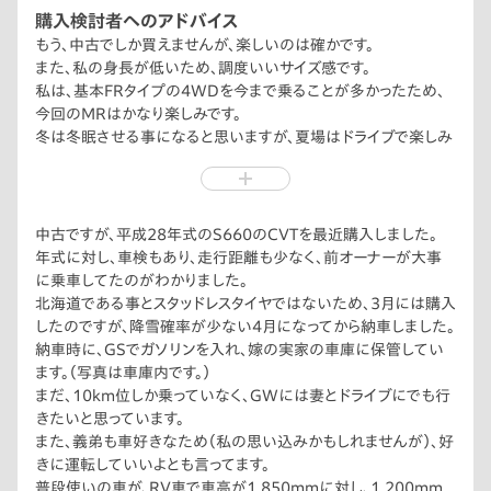
で、担当者に電話して、見に行くと中々程度もよく、担当者も超勧
購入検討者へのアドバイス
めてきました。いいけどやはり荷物はあまり積めないし、妻に反
もう、中古でしか買えませんが、楽しいのは確かです。
対されると思い諦めて帰宅。ここでは言えませんが担当のおす
また、私の身長が低いため、調度いいサイズ感です。
すめの言葉が気になり、妻に「中々良かったけどなあ。」と言った
私は、基本FRタイプの4WDを今まで乗ることが多かったため、
ら、予想外に「欲しいなら買ったら、自分のお金で。」と返答がき
今回のMRはかなり楽しみです。
たため、即行担当に電話して、購入に至りました。
冬は冬眠させる事になると思いますが、夏場はドライブで楽しみ
購入後、皆さんの意見に反し、屋根を外すことを考慮しないた
たいです。
め、無限のハードトップを購入し、付け替えました。
中古ですが、平成28年式のS660のCVTを最近購入しました。
年式に対し、車検もあり、走行距離も少なく、前オーナーが大事
に乗車してたのがわかりました。
北海道である事とスタッドレスタイヤではないため、3月には購入
したのですが、降雪確率が少ない4月になってから納車しました。
納車時に、GSでガソリンを入れ、嫁の実家の車庫に保管してい
ます。（写真は車庫内です。）
まだ、10km位しか乗っていなく、GWには妻とドライブにでも行
きたいと思っています。
また、義弟も車好きなため（私の思い込みかもしれませんが）、好
きに運転していいよとも言ってます。
普段使いの車が、RV車で車高が1,850mmに対し、1,200mm