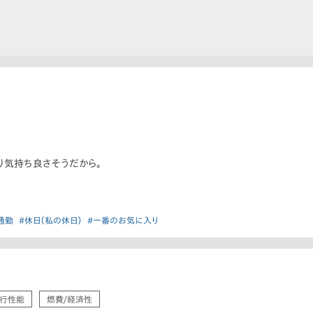
り気持ち良さそうだから。
通勤
#休日（私の休日）
#一番のお気に入り
行性能
燃費/経済性