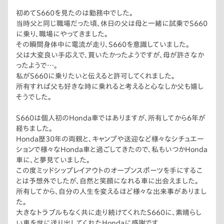
初めてS660を見たのは勤務中でした。
当時父と同じ職場だった頃、休日の父は母と一緒に試乗でS660
に乗り、職場にやってきました。
その瞬間身体中に電流が走り、S660を意識していました。
父は大変良い手応えで、買いたかったようですが、母が許さなか
ったようで…。
私がS660に乗りたいと伝えると許可してくれました。
所有すれば父も好きな時に乗れると考えると心なしか父も嬉し
そうでした。
S660は個人初のHonda車ではありますが、所有してから6年が
経ちました。
Honda歴30年の両親と、キャンプや送迎など様々なシチュエー
ションで様々なHonda車と過ごしてきたので、私もいつかHonda
車に、と夢見ていました。
この度ミッドシップレイアウトのオープンスポーツを手にするこ
とは予想外でしたが、自然と笑顔になれる車に出会えました。
所有してから、自分の人生を変えるほど様々な出来事がありまし
た。
大きなトラブルもなく共に走り続けてくれたS660に、素晴らし
い車を世に送り出してくれたHondaに感謝です。