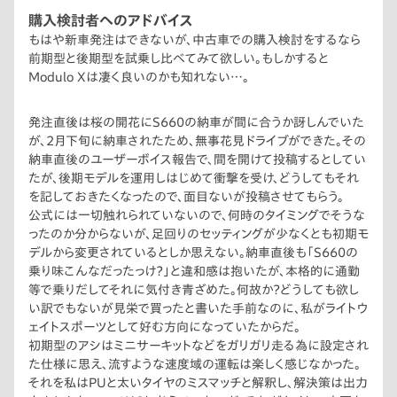
購入検討者へのアドバイス
もはや新車発注はできないが、中古車での購入検討をするなら
前期型と後期型を試乗し比べてみて欲しい。もしかすると
Modulo Xは凄く良いのかも知れない…。
発注直後は桜の開花にS660の納車が間に合うか訝しんでいた
が、2月下旬に納車されたため、無事花見ドライブができた。その
納車直後のユーザーボイス報告で、間を開けて投稿するとしてい
たが、後期モデルを運用しはじめて衝撃を受け、どうしてもそれ
を記しておきたくなったので、面目ないが投稿させてもらう。
公式には一切触れられていないので、何時のタイミングでそうな
ったのか分からないが、足回りのセッティングが少なくとも初期モ
デルから変更されているとしか思えない。納車直後も「S660の
乗り味こんなだったっけ？」と違和感は抱いたが、本格的に通勤
等で乗りだしてそれに気付き青ざめた。何故か？どうしても欲し
い訳でもないが見栄で買ったと書いた手前なのに、私がライトウ
ェイトスポーツとして好む方向になっていたからだ。
初期型のアシはミニサーキットなどをガリガリ走る為に設定され
た仕様に思え、流すような速度域の運転は楽しく感じなかった。
それを私はPUと太いタイヤのミスマッチと解釈し、解決策は出力