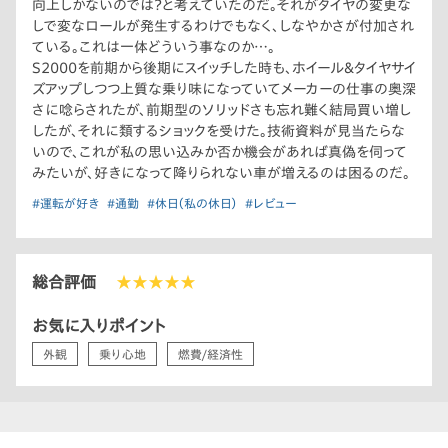
向上しかないのでは？と考えていたのだ。それがタイヤの変更な
しで変なロールが発生するわけでもなく、しなやかさが付加され
ている。これは一体どういう事なのか…。
S2000を前期から後期にスイッチした時も、ホイール＆タイヤサイ
ズアップしつつ上質な乗り味になっていてメーカーの仕事の奥深
さに唸らされたが、前期型のソリッドさも忘れ難く結局買い増し
したが、それに類するショックを受けた。技術資料が見当たらな
いので、これが私の思い込みか否か機会があれば真偽を伺って
みたいが、好きになって降りられない車が増えるのは困るのだ。
#運転が好き
#通勤
#休日（私の休日）
#レビュー
総合評価
★★★★★
お気に入りポイント
外観
乗り心地
燃費/経済性