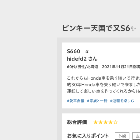
ピンキー天国で又S6✨
S660 α
hidefd2 さん
60代/男性/北海道 2021年11月21日投稿
これからもHonda車を乗り継いで行き
約30年Honda車を乗り継いで来まし
運転して楽しい車を作ってくれるからHo
#愛車自慢
#家族と一緒
#運転を楽しむ
総合評価
★★★★☆
お気に入りポイント
外観
走