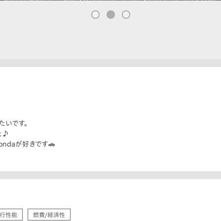
たいです。
た♪
ndaが好きです🚗
行性能
燃費/経済性