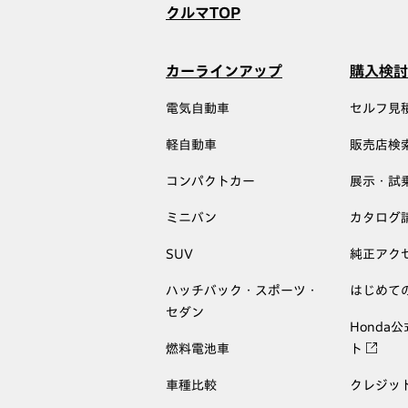
クルマTOP
カーラインアップ
購入検討
電気自動車
セルフ見
軽自動車
販売店検
コンパクトカー
展示・試
ミニバン
カタログ
SUV
純正アク
ハッチバック・スポーツ・
はじめて
セダン
Honda
燃料電池車
ト
車種比較
クレジッ