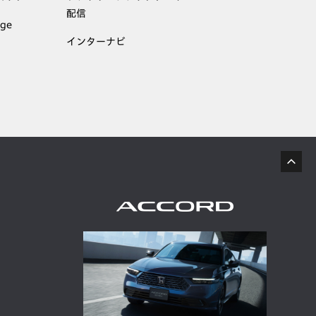
配信
age
インターナビ