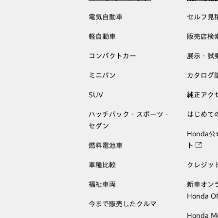
電気自動車
セルフ見
軽自動車
販売店検
コンパクトカー
展示・試
ミニバン
カタログ
SUV
純正アク
ハッチバック・スポーツ・
はじめて
セダン
Honda
燃料電池車
ト
車種比較
クレジッ
福祉車両
新車オン
Honda 
今まで販売したクルマ
Honda M