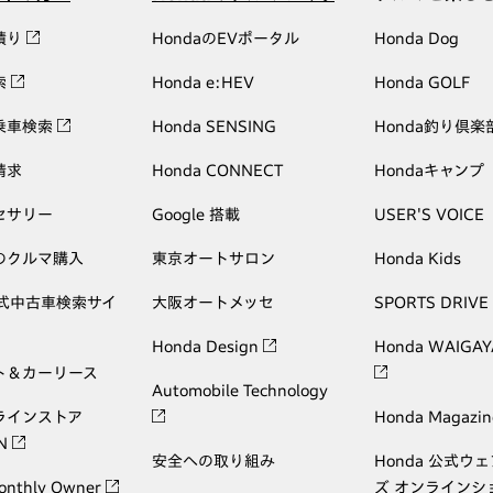
積り
HondaのEVポータル
Honda Dog
索
Honda e:HEV
Honda GOLF
乗車検索
Honda SENSING
Honda釣り倶楽
請求
Honda CONNECT
Hondaキャンプ
セサリー
Google 搭載
USER'S VOICE
のクルマ購入
東京オートサロン
Honda Kids
公式中古車検索サイ
大阪オートメッセ
SPORTS DRIVE
Honda Design
Honda WAIGAY
ト＆カーリース
Automobile Technology
ラインストア
Honda Magazin
ON
安全への取り組み
Honda 公式ウ
onthly Owner
ズ オンラインシ