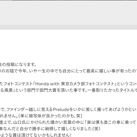
目の投稿になります。
車のお陰で今年、いや一生の中でも自分にとって最高に嬉しい事が有ったので
フォトコンテスト「Honda with 東京カメラ部フォトコンテスト」という
ndaのある風景」という部門で部門大賞を頂いた事です。一番取りたかったタイ
で、ファインダー越しに見えるPreludeをいかに美しく撮ってあげようか
れません。（単に被写体が良かったのかも、笑）
の壇上で、山口氏にかけられた暖かい言葉の中に「実は僕も昔この車に乗っ
車なんだと自分で勝手に納得して嬉しくなりました（笑）
のような賞は頂けてないかもしれません！