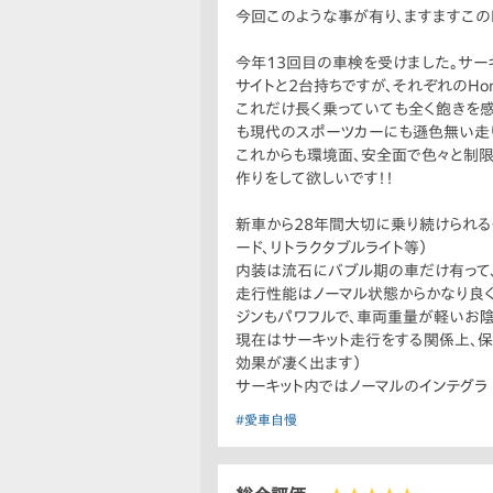
今回このような事が有り、ますますこのP
今年13回目の車検を受けました。サー
サイトと2台持ちですが、それぞれのH
これだけ長く乗っていても全く飽きを感
も現代のスポーツカーにも遜色無い走り
これからも環境面、安全面で色々と制限が増
作りをして欲しいです！！
新車から28年間大切に乗り続けられ
ード、リトラクタブルライト等）
内装は流石にバブル期の車だけ有って
走行性能はノーマル状態からかなり良
ジンもパワフルで、車両重量が軽いお陰
現在はサーキット走行をする関係上、
効果が凄く出ます）
サーキット内ではノーマルのインテグラ 
#愛車自慢