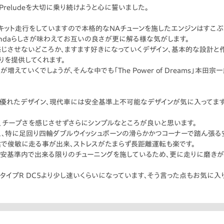
reludeを大切に乗り続けようと心に誓いました。
キット走行をしていますので本格的なNAチューンを施したエンジンはすこぶ
ondaらしさが味わえてお互いの良さが更に解る様な気がします。
じさせないどころか、ますます好きになっていくデザイン、基本的な設計と
を提供してくれます。
えていくでしょうが、そんな中でも「The Power of Dreams」本田
る優れたデザイン、現代車には安全基準上不可能なデザインが気に入ってます
、チープさを感じさせずさらにシンプルなところが良いと思います。
く、特に足回り四輪ダブルウイッシュボーンの滑らかかつコーナーで踏ん張る
で俊敏に走る事が出来、ストレスがたまらず長距離運転も楽です。
保安基準内で出来る限りのチューニングを施しているため、更に走りに磨きが
タイプR DC5より少し速いくらいになっています、そう言った点もお気に入