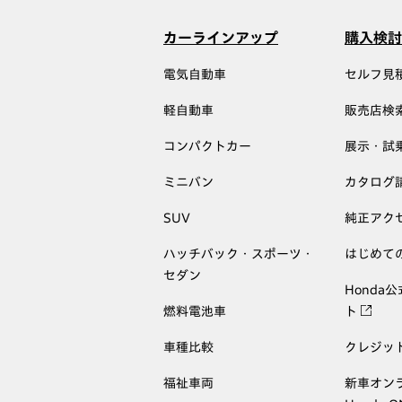
カーラインアップ
購入検討
電気自動車
セルフ見
軽自動車
販売店検
コンパクトカー
展示・試
ミニバン
カタログ
SUV
純正アク
ハッチバック・スポーツ・
はじめて
セダン
Honda
燃料電池車
ト
車種比較
クレジッ
福祉車両
新車オン