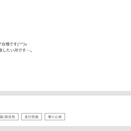
慢です(^^)v
直したい所です…。
装/居住性
走行性能
乗り心地