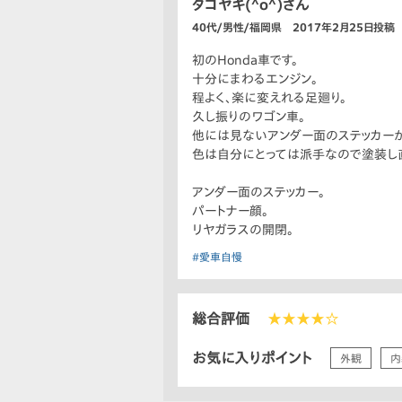
タコヤキ(^o^)さん
40代/男性/福岡県 2017年2月25日投稿
初のHonda車です。
十分にまわるエンジン。
程よく、楽に変えれる足廻り。
久し振りのワゴン車。
他には見ないアンダー面のステッカーが自
色は自分にとっては派手なので塗装し
アンダー面のステッカー。
パートナー顔。
リヤガラスの開閉。
#愛車自慢
総合評価
★★★★☆
お気に入りポイント
外観
内